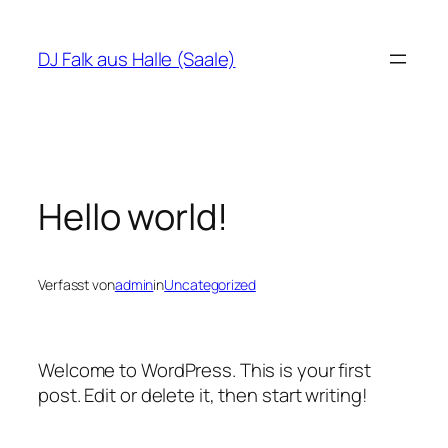
Direkt
zum
DJ Falk aus Halle (Saale)
Inhalt
wechseln
Hello world!
Verfasst von
admin
in
Uncategorized
Welcome to WordPress. This is your first
post. Edit or delete it, then start writing!